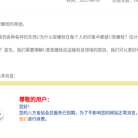
时间：2022-06-30
点击次数：18
型螺栓的用途。
看到各种各样的东西U为什么型螺栓在每个人的印象中都是U型螺栓？估
型？首先，我们需要理解U类型螺栓应运输到该领域的原因，我们可以更好
基本信息：
栓，所以叫U螺栓、螺纹两端可与螺母结合，主要用于固定管道或汽车钢板
信息使我们能够处理U型螺栓有更好的了解：根据使用环境确定U材料性能
性和颜色。
用于汽车板簧施工安装、机械连接、车辆、船舶、桥梁、隧道、铁路等水