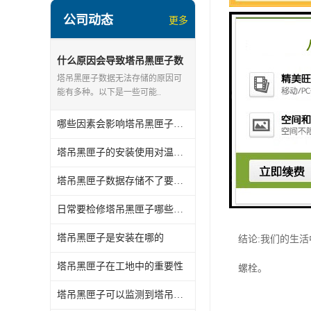
主要形状：半圆
公司动态
更多
U型螺栓的应用
什么原因会导致塔吊黑匣子数
安装、机械附件
据存储不了
塔吊黑匣子数据无法存储的原因可
能有多种。以下是一些可能..
从上面的U就型
来固定某一部分
哪些因素会影响塔吊黑匣子的使用寿命
州宇正咨询我们
塔吊黑匣子的安装使用对温度有什么要求
塔吊黑匣子数据存储不了要怎么处理
U型螺栓的加工
日常要检修塔吊黑匣子哪些地方
用于固定水管或
塔吊黑匣子是安装在哪的
结论:我们的生
塔吊黑匣子在工地中的重要性
螺栓。
塔吊黑匣子可以监测到塔吊发生哪些故障