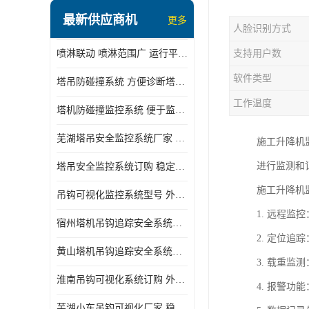
最新供应商机
更多
人脸识别方式
喷淋联动 喷淋范围广 运行平稳 噪音小
支持用户数
软件类型
塔吊防碰撞系统 方便诊断塔机状态 自动变焦智能化跟踪
工作温度
塔机防碰撞监控系统 便于监督和管理 主要应用于塔机的实时监控
芜湖塔吊安全监控系统厂家 外观简洁大方 减少盲吊引发的事故
施工升降机
进行监测和
塔吊安全监控系统订购 稳定性高 结构清晰稳定
施工升降机
吊钩可视化监控系统型号 外观简洁大方 信号稳定 抗干扰性强
1. 远程
宿州塔机吊钩追踪安全系统厂家 提高工作效率 结构清晰稳定
2. 定位
黄山塔机吊钩追踪安全系统价格 可远程查看 减少盲吊引发的事故
3. 载重
淮南吊钩可视化系统订购 外观简洁大方 体积小 占用空间小
4. 报警
芜湖小车吊钩可视化厂家 稳定性高 可视吊装 降低盲吊风险