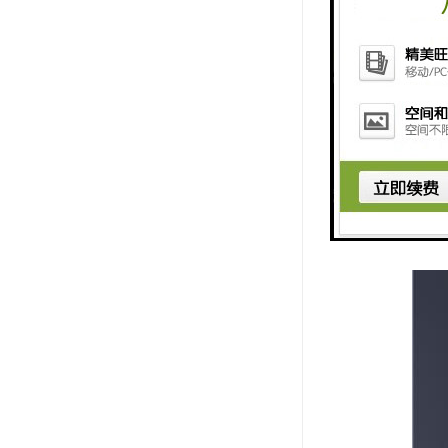
5. 报警
6. 数据
施工升降机