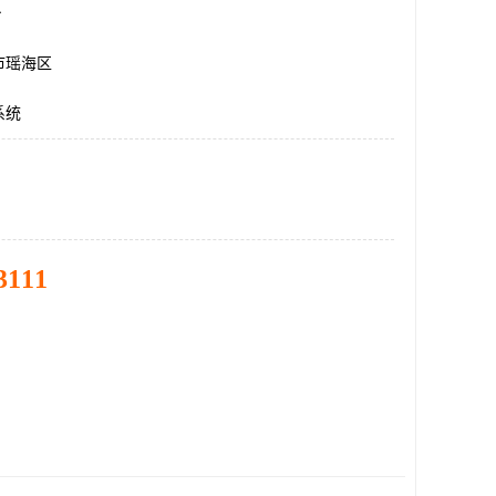
台
市瑶海区
系统
3111