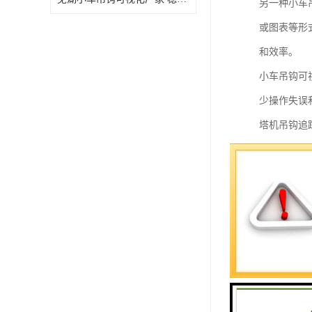
另一种小车
或图表等形
和效率。
小车吊钩可
少操作失误
塔机吊钩追
1. 实时
2. 数据
3. 报警
4. 远程
全性。
5. 数据
工作流程。