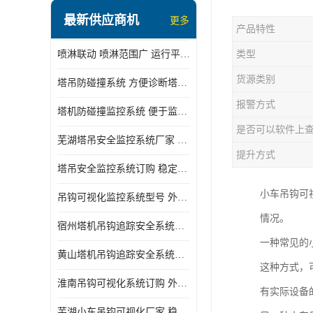
最新供应商机
更多
产品特性
喷淋联动 喷淋范围广 运行平稳 噪音小
类型
货源类别
塔吊防碰撞系统 方便诊断塔机状态 自动变焦智能化跟踪
报警方式
塔机防碰撞监控系统 便于监督和管理 主要应用于塔机的实时监控
是否可以软件上
芜湖塔吊安全监控系统厂家 外观简洁大方 减少盲吊引发的事故
提升方式
塔吊安全监控系统订购 稳定性高 结构清晰稳定
小车吊钩可
吊钩可视化监控系统型号 外观简洁大方 信号稳定 抗干扰性强
情况。
宿州塔机吊钩追踪安全系统厂家 提高工作效率 结构清晰稳定
一种常见的
黄山塔机吊钩追踪安全系统价格 可远程查看 减少盲吊引发的事故
这种方式，
淮南吊钩可视化系统订购 外观简洁大方 体积小 占用空间小
有实际设备
芜湖小车吊钩可视化厂家 稳定性高 可视吊装 降低盲吊风险