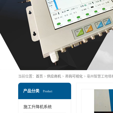
当前位置：
首页
>
供应商机
>
吊钩可视化
> 亳州智慧工地塔
产品分类
Product
施工升降机系统