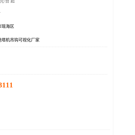
元/台 起
台
市瑶海区
地塔机吊钩可视化厂家
3111