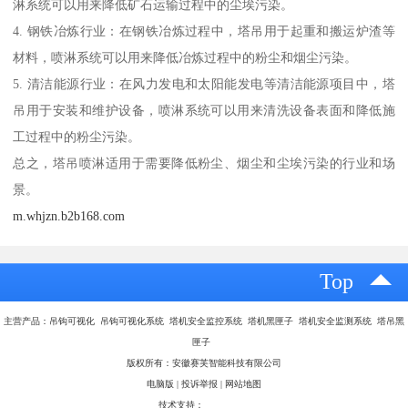
淋系统可以用来降低矿石运输过程中的尘埃污染。
4. 钢铁冶炼行业：在钢铁冶炼过程中，塔吊用于起重和搬运炉渣等
材料，喷淋系统可以用来降低冶炼过程中的粉尘和烟尘污染。
5. 清洁能源行业：在风力发电和太阳能发电等清洁能源项目中，塔
吊用于安装和维护设备，喷淋系统可以用来清洗设备表面和降低施
工过程中的粉尘污染。
总之，塔吊喷淋适用于需要降低粉尘、烟尘和尘埃污染的行业和场
景。
m.whjzn.b2b168.com
Top
主营产品：吊钩可视化 吊钩可视化系统 塔机安全监控系统 塔机黑匣子 塔机安全监测系统 塔吊黑
匣子
版权所有：安徽赛芙智能科技有限公司
电脑版
|
投诉举报
|
网站地图
技术支持：
八方资源网