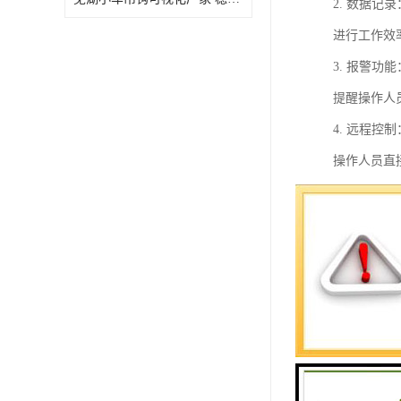
2. 数据
进行工作效
3. 报警
提醒操作人
4. 远程
操作人员直
5. 数据
吊钩的运行
总之，重直
减少人为操