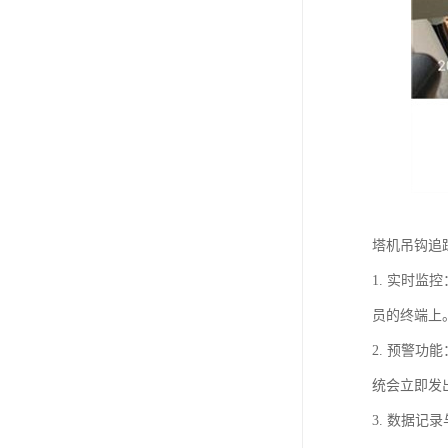
塔机吊钩追
1. 实时
员的终端上
2. 预警
统会立即发
3. 数据