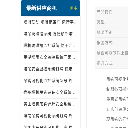
最新供应商机
更多
产品特性
喷淋联动 喷淋范围广 运行平稳 噪音小
类型
货源类别
塔吊防碰撞系统 方便诊断塔机状态 自动变焦智能化跟踪
报警方式
塔机防碰撞监控系统 便于监督和管理 主要应用于塔机的实时监控
是否可以软件上
芜湖塔吊安全监控系统厂家 外观简洁大方 减少盲吊引发的事故
提升方式
塔吊安全监控系统订购 稳定性高 结构清晰稳定
吊钩可视化
吊钩可视化监控系统型号 外观简洁大方 信号稳定 抗干扰性强
制器各项指
宿州塔机吊钩追踪安全系统厂家 提高工作效率 结构清晰稳定
重直式吊钩
黄山塔机吊钩追踪安全系统价格 可远程查看 减少盲吊引发的事故
1. 实时
淮南吊钩可视化系统订购 外观简洁大方 体积小 占用空间小
现吊钩的异
芜湖小车吊钩可视化厂家 稳定性高 可视吊装 降低盲吊风险