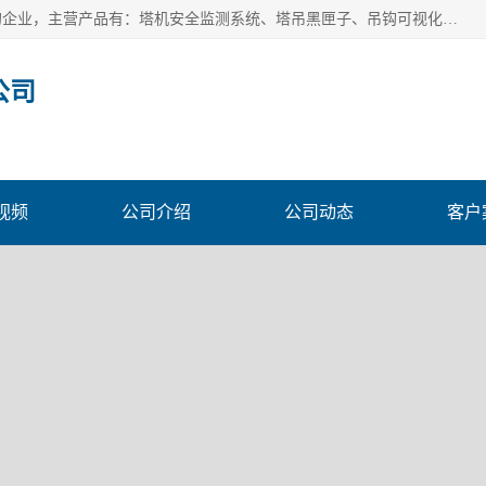
安徽赛芙智能科技有限公司是一家主营智慧化工地解决方案的企业，主营产品有：塔机安全监测系统、塔吊黑匣子、吊钩可视化、吊钩可视化系统、塔机安全监控系统、塔机黑匣子等。创建至今始终关注用户需求，为用户提供有的产品和服务。
公司
视频
公司介绍
公司动态
客户