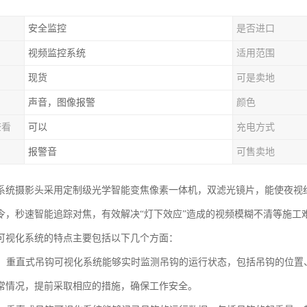
安全监控
是否进口
视频监控系统
适用范围
现货
可是卖地
声音，图像报警
颜色
查看
可以
充电方式
报警音
可售卖地
系统摄影头采用定制级光学智能变焦像素一体机，双滤光镜片，能使夜视红外
令，秒速智能追踪对焦，有效解决“灯下效应”造成的视频模糊不清等施工
可视化系统的特点主要包括以下几个方面：
监测：重直式吊钩可视化系统能够实时监测吊钩的运行状态，包括吊钩的位
常情况，提前采取相应的措施，确保工作安全。