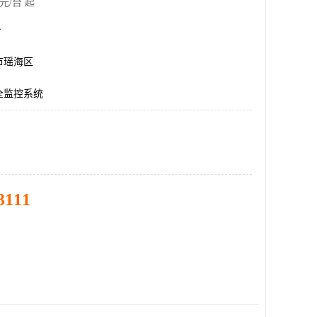
元/台 起
台
市瑶海区
全监控系统
3111