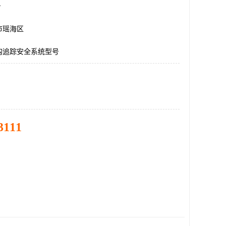
台
市瑶海区
钩追踪安全系统型号
3111