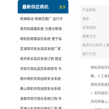
最新供应商机
更多
产品特性
喷淋联动 喷淋范围广 运行平稳 噪音小
类型
货源类别
塔吊防碰撞系统 方便诊断塔机状态 自动变焦智能化跟踪
报警方式
塔机防碰撞监控系统 便于监督和管理 主要应用于塔机的实时监控
是否可以软件上
芜湖塔吊安全监控系统厂家 外观简洁大方 减少盲吊引发的事故
提升方式
塔吊安全监控系统订购 稳定性高 结构清晰稳定
塔机吊钩可
吊钩可视化监控系统型号 外观简洁大方 信号稳定 抗干扰性强
糊，人工语
宿州塔机吊钩追踪安全系统厂家 提高工作效率 结构清晰稳定
塔机吊钩追
黄山塔机吊钩追踪安全系统价格 可远程查看 减少盲吊引发的事故
1. 实时
淮南吊钩可视化系统订购 外观简洁大方 体积小 占用空间小
员的终端上
芜湖小车吊钩可视化厂家 稳定性高 可视吊装 降低盲吊风险