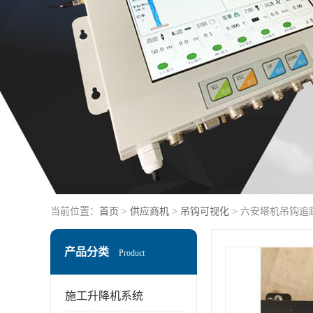
当前位置：
首页
>
供应商机
>
吊钩可视化
> 六安塔机吊钩追
产品分类
Product
施工升降机系统