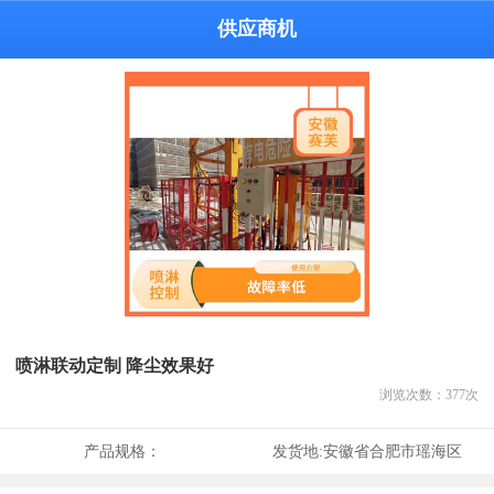
供应商机
喷淋联动定制 降尘效果好
浏览次数：
377
次
产品规格：
发货地:
安徽省合肥市瑶海区