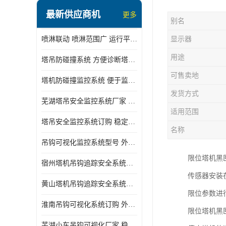
最新供应商机
更多
别名
喷淋联动 喷淋范围广 运行平稳 噪音小
显示器
用途
塔吊防碰撞系统 方便诊断塔机状态 自动变焦智能化跟踪
可售卖地
塔机防碰撞监控系统 便于监督和管理 主要应用于塔机的实时监控
发货方式
芜湖塔吊安全监控系统厂家 外观简洁大方 减少盲吊引发的事故
适用范围
塔吊安全监控系统订购 稳定性高 结构清晰稳定
名称
吊钩可视化监控系统型号 外观简洁大方 信号稳定 抗干扰性强
限位塔机黑
宿州塔机吊钩追踪安全系统厂家 提高工作效率 结构清晰稳定
传感器安装
黄山塔机吊钩追踪安全系统价格 可远程查看 减少盲吊引发的事故
限位参数进
淮南吊钩可视化系统订购 外观简洁大方 体积小 占用空间小
限位塔机黑
芜湖小车吊钩可视化厂家 稳定性高 可视吊装 降低盲吊风险