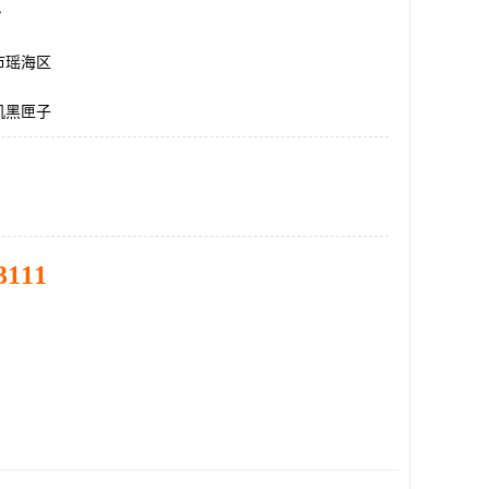
台
市瑶海区
机黑匣子
3111