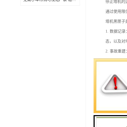
停止塔机的
通过使用限
塔机黑匣子
1. 数据
态，以及对
2. 事故
可以帮助事
3. 故障
断，提高塔
4. 远程
塔机的工作
总之，塔机