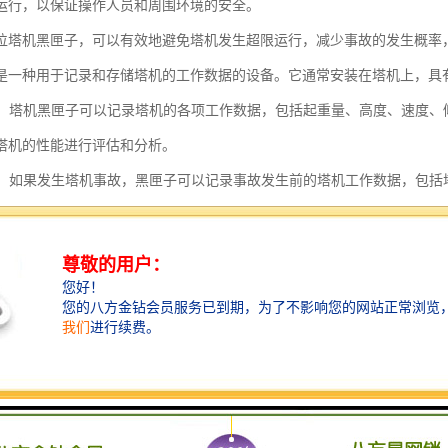
运行，以保证操作人员和周围环境的安全。
位塔机黑匣子，可以有效地避免塔机发生超限运行，减少事故的发生概率
是一种用于记录和存储塔机的工作数据的设备。它通常安装在塔机上，具
记录：塔机黑匣子可以记录塔机的各项工作数据，包括起重量、高度、速度
塔机的性能进行评估和分析。
重建：如果发生塔机事故，黑匣子可以记录事故发生前的塔机工作数据，包
故调查人员重建事故现场，分析事故原因。
诊断：塔机黑匣子可以记录塔机的故障信息，包括传感器的异常、电气系统
机的维修效率。
监控：通过与塔机黑匣子连接的互联网或无线网络，可以实现对塔机的远程
状态，及时发现并解决潜在问题。
黑匣子的功能主要包括数据记录、事故重建、故障诊断和远程监控等，可