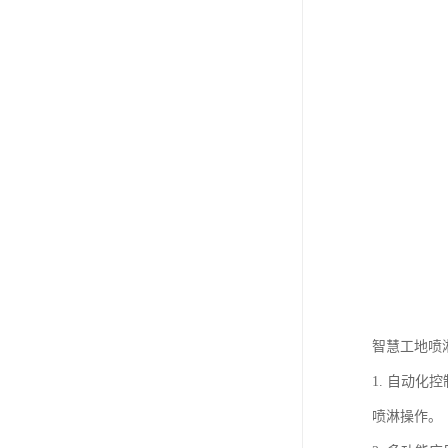
智慧工地喷
1. 自动
喷淋操作。