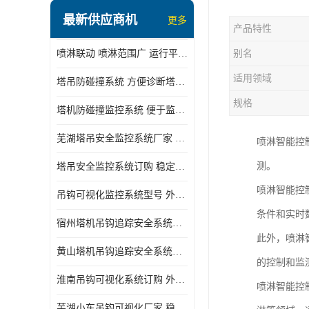
最新供应商机
更多
产品特性
喷淋联动 喷淋范围广 运行平稳 噪音小
别名
适用领域
塔吊防碰撞系统 方便诊断塔机状态 自动变焦智能化跟踪
规格
塔机防碰撞监控系统 便于监督和管理 主要应用于塔机的实时监控
芜湖塔吊安全监控系统厂家 外观简洁大方 减少盲吊引发的事故
喷淋智能控
测。
塔吊安全监控系统订购 稳定性高 结构清晰稳定
喷淋智能控
吊钩可视化监控系统型号 外观简洁大方 信号稳定 抗干扰性强
条件和实时
宿州塔机吊钩追踪安全系统厂家 提高工作效率 结构清晰稳定
此外，喷淋
黄山塔机吊钩追踪安全系统价格 可远程查看 减少盲吊引发的事故
的控制和监
淮南吊钩可视化系统订购 外观简洁大方 体积小 占用空间小
喷淋智能控
芜湖小车吊钩可视化厂家 稳定性高 可视吊装 降低盲吊风险