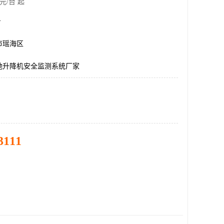
元/台 起
台
市瑶海区
地升降机安全监测系统厂家
3111