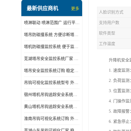
最新供应商机
更多
人脸识别方式
喷淋联动 喷淋范围广 运行平稳 噪音小
支持用户数
软件类型
塔吊防碰撞系统 方便诊断塔机状态 自动变焦智能化跟踪
工作温度
塔机防碰撞监控系统 便于监督和管理 主要应用于塔机的实时监控
芜湖塔吊安全监控系统厂家 外观简洁大方 减少盲吊引发的事故
升降机安全
1. 速度
塔吊安全监控系统订购 稳定性高 结构清晰稳定
2. 负荷
吊钩可视化监控系统型号 外观简洁大方 信号稳定 抗干扰性强
3. 位置
宿州塔机吊钩追踪安全系统厂家 提高工作效率 结构清晰稳定
4. 门操
黄山塔机吊钩追踪安全系统价格 可远程查看 减少盲吊引发的事故
5. 故障
淮南吊钩可视化系统订购 外观简洁大方 体积小 占用空间小
6. 紧急
芜湖小车吊钩可视化厂家 稳定性高 可视吊装 降低盲吊风险