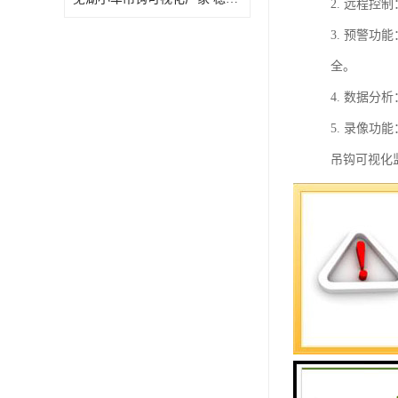
2. 远程
3. 预警
全。
4. 数据
5. 录像
吊钩可视化
减少事故的
塔吊安全监
1. 实时
2. 多种
3. 预警
4. 数据
5. 远程