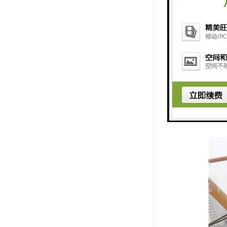
6. 可视
7. 安全
8. 故障
总体来说，
了工地的安