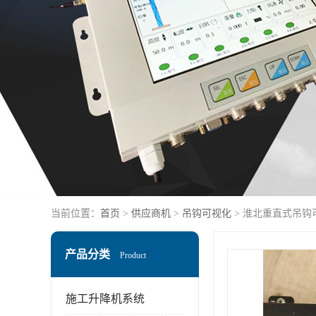
当前位置：
首页
>
供应商机
>
吊钩可视化
> 淮北重直式吊钩
产品分类
Product
施工升降机系统