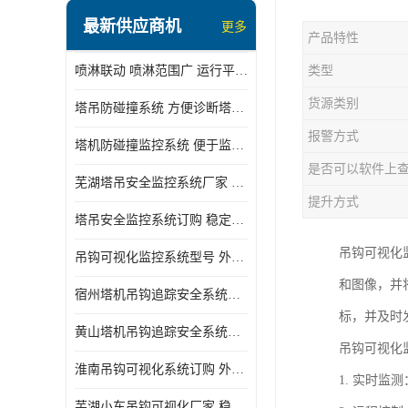
最新供应商机
更多
产品特性
喷淋联动 喷淋范围广 运行平稳 噪音小
类型
货源类别
塔吊防碰撞系统 方便诊断塔机状态 自动变焦智能化跟踪
报警方式
塔机防碰撞监控系统 便于监督和管理 主要应用于塔机的实时监控
是否可以软件上
芜湖塔吊安全监控系统厂家 外观简洁大方 减少盲吊引发的事故
提升方式
塔吊安全监控系统订购 稳定性高 结构清晰稳定
吊钩可视化
吊钩可视化监控系统型号 外观简洁大方 信号稳定 抗干扰性强
和图像，并
宿州塔机吊钩追踪安全系统厂家 提高工作效率 结构清晰稳定
标，并及时
黄山塔机吊钩追踪安全系统价格 可远程查看 减少盲吊引发的事故
吊钩可视化
淮南吊钩可视化系统订购 外观简洁大方 体积小 占用空间小
1. 实时
芜湖小车吊钩可视化厂家 稳定性高 可视吊装 降低盲吊风险