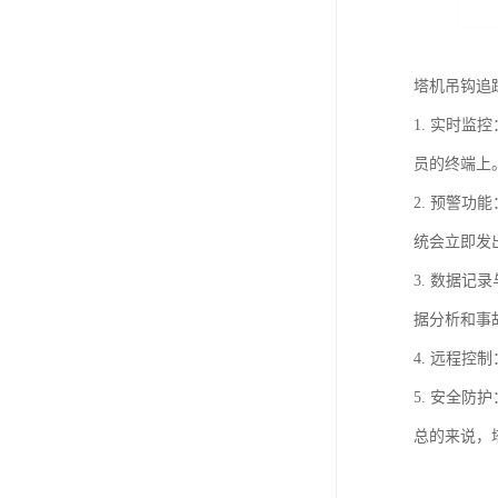
塔机吊钩追
1. 实时
员的终端上
2. 预警
统会立即发
3. 数据
据分析和事
4. 远程
5. 安全
总的来说，