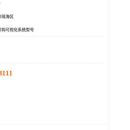
台
市瑶海区
吊钩可视化系统型号
3111