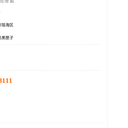
元/台 起
台
市瑶海区
吊黑匣子
3111