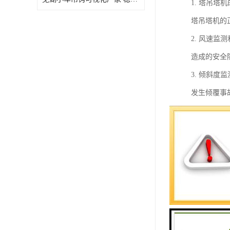
1. 塔吊
塔吊塔机的
2. 风速
造成的安全
3. 倾斜
发生倾覆事
4. 载荷
超载运行导
5. 高度
范围内。
6. 数据
的原因。
7. 远程