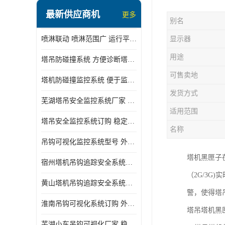
最新供应商机
更多
别名
喷淋联动 喷淋范围广 运行平稳 噪音小
显示器
用途
塔吊防碰撞系统 方便诊断塔机状态 自动变焦智能化跟踪
可售卖地
塔机防碰撞监控系统 便于监督和管理 主要应用于塔机的实时监控
发货方式
芜湖塔吊安全监控系统厂家 外观简洁大方 减少盲吊引发的事故
适用范围
塔吊安全监控系统订购 稳定性高 结构清晰稳定
名称
吊钩可视化监控系统型号 外观简洁大方 信号稳定 抗干扰性强
塔机黑匣子
宿州塔机吊钩追踪安全系统厂家 提高工作效率 结构清晰稳定
（2G/3
黄山塔机吊钩追踪安全系统价格 可远程查看 减少盲吊引发的事故
警，使得塔
淮南吊钩可视化系统订购 外观简洁大方 体积小 占用空间小
塔吊塔机黑
芜湖小车吊钩可视化厂家 稳定性高 可视吊装 降低盲吊风险