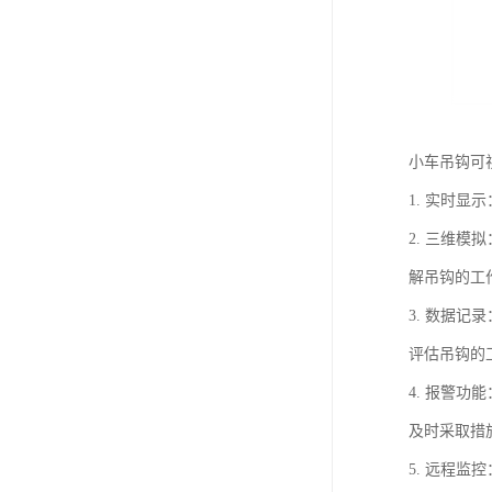
小车吊钩可
1. 实时
2. 三维
解吊钩的工
3. 数据
评估吊钩的
4. 报警
及时采取措
5. 远程