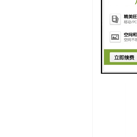
提醒操作人
4. 远程
操作人员直
5. 数据
吊钩的运行
总之，重直
减少人为操