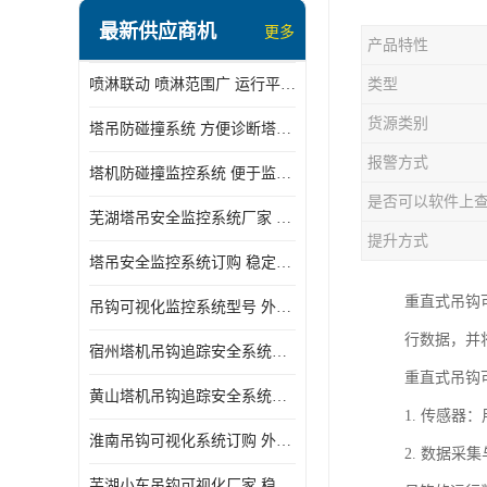
最新供应商机
更多
产品特性
喷淋联动 喷淋范围广 运行平稳 噪音小
类型
货源类别
塔吊防碰撞系统 方便诊断塔机状态 自动变焦智能化跟踪
报警方式
塔机防碰撞监控系统 便于监督和管理 主要应用于塔机的实时监控
是否可以软件上
芜湖塔吊安全监控系统厂家 外观简洁大方 减少盲吊引发的事故
提升方式
塔吊安全监控系统订购 稳定性高 结构清晰稳定
重直式吊钩
吊钩可视化监控系统型号 外观简洁大方 信号稳定 抗干扰性强
行数据，并
宿州塔机吊钩追踪安全系统厂家 提高工作效率 结构清晰稳定
重直式吊钩
黄山塔机吊钩追踪安全系统价格 可远程查看 减少盲吊引发的事故
1. 传感
淮南吊钩可视化系统订购 外观简洁大方 体积小 占用空间小
2. 数据
芜湖小车吊钩可视化厂家 稳定性高 可视吊装 降低盲吊风险