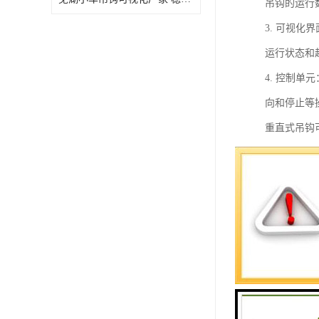
吊钩的运行
3. 可视
运行状态和
4. 控制
向和停止等
重直式吊钩
还可以记录
重直式吊钩
1. 实时
现吊钩的异
2. 数据
进行工作效
3. 报警