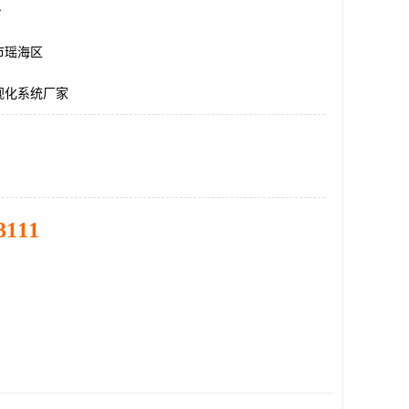
台
市瑶海区
视化系统厂家
3111