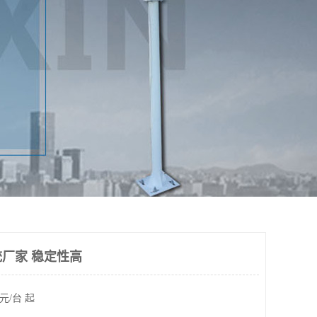
厂家 稳定性高
元/台 起