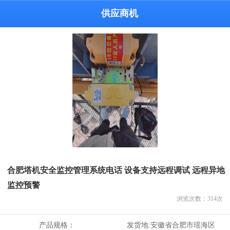
供应商机
合肥塔机安全监控管理系统电话 设备支持远程调试 远程异地
监控预警
浏览次数：
314
次
产品规格：
发货地:
安徽省合肥市瑶海区