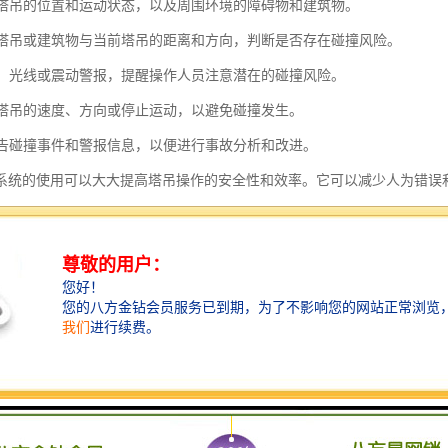
监测塔吊的位置和运动状态，以及周围环境的障碍物和建筑物。
其他塔吊或建筑物与当前塔吊的距离和方向，判断是否存在碰撞风险。
声音、光线或震动警报，提醒操作人员注意潜在的碰撞风险。
调整塔吊的速度、方向或停止运动，以避免碰撞发生。
和报告碰撞事件和警报信息，以便进行事故分析和改进。
系统的使用可以大大提高塔吊操作的安全性和效率。它可以减少人为错误
和财产安全。此外，它还可以提高塔吊的作业效率，减少停工时间和维修
的场所中得到广泛应用。
机黑匣子的特点是：
监控：远程监控塔机黑匣子能够实时监控塔机的运行状态和工作情况，包括
记录：远程监控塔机黑匣子能够记录塔机的运行数据，并保存在设备内部或
功能：远程监控塔机黑匣子能够通过传感器检测塔机的异常情况，并及时发
控制：远程监控塔机黑匣子可以通过网络远程控制塔机的运行和操作，实现远