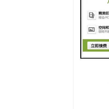
5. 数据
享。
6. 数据
7. 防护
总的来说，
平，为塔机