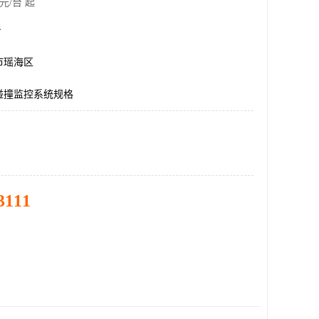
元/台 起
台
市瑶海区
碰撞监控系统规格
3111