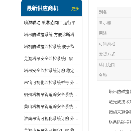
最新供应商机
更多
别名
喷淋联动 喷淋范围广 运行平稳 噪音小
显示器
用途
塔吊防碰撞系统 方便诊断塔机状态 自动变焦智能化跟踪
可售卖地
塔机防碰撞监控系统 便于监督和管理 主要应用于塔机的实时监控
发货方式
芜湖塔吊安全监控系统厂家 外观简洁大方 减少盲吊引发的事故
适用范围
塔吊安全监控系统订购 稳定性高 结构清晰稳定
名称
吊钩可视化监控系统型号 外观简洁大方 信号稳定 抗干扰性强
塔吊防碰撞
宿州塔机吊钩追踪安全系统厂家 提高工作效率 结构清晰稳定
激光或技术
黄山塔机吊钩追踪安全系统价格 可远程查看 减少盲吊引发的事故
措施来避免
淮南吊钩可视化系统订购 外观简洁大方 体积小 占用空间小
塔吊防碰撞
芜湖小车吊钩可视化厂家 稳定性高 可视吊装 降低盲吊风险