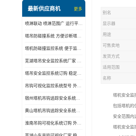
最新供应商机
更多
别名
喷淋联动 喷淋范围广 运行平稳 噪音小
显示器
用途
塔吊防碰撞系统 方便诊断塔机状态 自动变焦智能化跟踪
可售卖地
塔机防碰撞监控系统 便于监督和管理 主要应用于塔机的实时监控
发货方式
芜湖塔吊安全监控系统厂家 外观简洁大方 减少盲吊引发的事故
适用范围
塔吊安全监控系统订购 稳定性高 结构清晰稳定
名称
吊钩可视化监控系统型号 外观简洁大方 信号稳定 抗干扰性强
塔机安全监
宿州塔机吊钩追踪安全系统厂家 提高工作效率 结构清晰稳定
包括塔机的
黄山塔机吊钩追踪安全系统价格 可远程查看 减少盲吊引发的事故
安全范围内
淮南吊钩可视化系统订购 外观简洁大方 体积小 占用空间小
塔机安全监
芜湖小车吊钩可视化厂家 稳定性高 可视吊装 降低盲吊风险