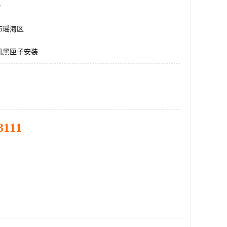
台
市瑶海区
机黑匣子安装
3111