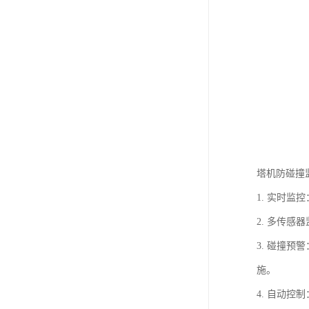
塔机防碰撞
1. 实时
2. 多传
3. 碰撞
施。
4. 自动