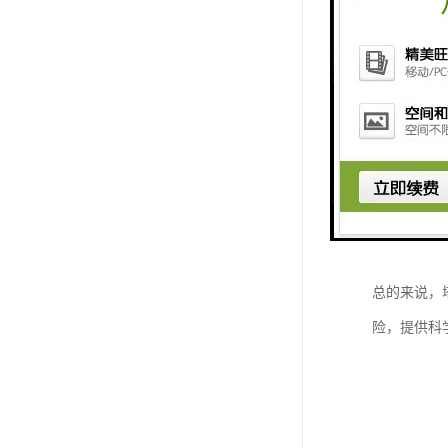
3. 预警
过大等，系
4. 数据
理决策提供
5. 权限
6. 可视
7. 扩展
效能。
总的来说，
险，提供科