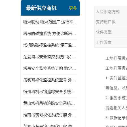
最新供应商机
更多
人脸识别方式
喷淋联动 喷淋范围广 运行平稳 噪音小
支持用户数
软件类型
塔吊防碰撞系统 方便诊断塔机状态 自动变焦智能化跟踪
工作温度
塔机防碰撞监控系统 便于监督和管理 主要应用于塔机的实时监控
芜湖塔吊安全监控系统厂家 外观简洁大方 减少盲吊引发的事故
工地升降机
工地升降机
塔吊安全监控系统订购 稳定性高 结构清晰稳定
1. 实时
吊钩可视化监控系统型号 外观简洁大方 信号稳定 抗干扰性强
等信息，以
宿州塔机吊钩追踪安全系统厂家 提高工作效率 结构清晰稳定
2. 报警
黄山塔机吊钩追踪安全系统价格 可远程查看 减少盲吊引发的事故
提醒相关人
淮南吊钩可视化系统订购 外观简洁大方 体积小 占用空间小
3. 数据
芜湖小车吊钩可视化厂家 稳定性高 可视吊装 降低盲吊风险