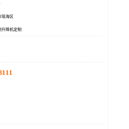
台
市瑶海区
测升降机定制
3111