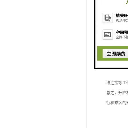
彩还原能力
4. 安装
警等功能，
5. 连接
以通过有线
6. 测试
及报警器的
7. 定期
络连接等工
总之，升降
行和乘客的