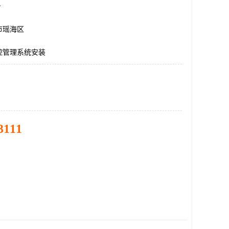
台
市瑶海区
控管理系统安装
3111