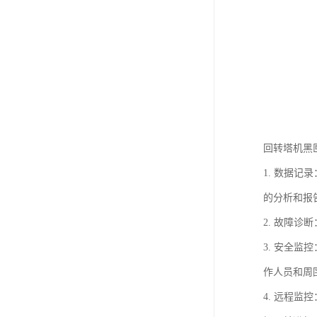
回转塔机黑
1. 数据
的分析和报
2. 故障
3. 安全
作人员和周
4. 远程