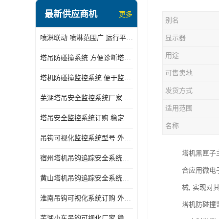
最新供应商机
更多
别名
喷淋联动 喷淋范围广 运行平稳 噪音小
显示器
用途
塔吊防碰撞系统 方便诊断塔机状态 自动变焦智能化跟踪
可售卖地
塔机防碰撞监控系统 便于监督和管理 主要应用于塔机的实时监控
发货方式
芜湖塔吊安全监控系统厂家 外观简洁大方 减少盲吊引发的事故
适用范围
塔吊安全监控系统订购 稳定性高 结构清晰稳定
名称
吊钩可视化监控系统型号 外观简洁大方 信号稳定 抗干扰性强
塔机黑匣子
宿州塔机吊钩追踪安全系统厂家 提高工作效率 结构清晰稳定
合应用微电
黄山塔机吊钩追踪安全系统价格 可远程查看 减少盲吊引发的事故
械, 实现
淮南吊钩可视化系统订购 外观简洁大方 体积小 占用空间小
塔机防碰撞
芜湖小车吊钩可视化厂家 稳定性高 可视吊装 降低盲吊风险