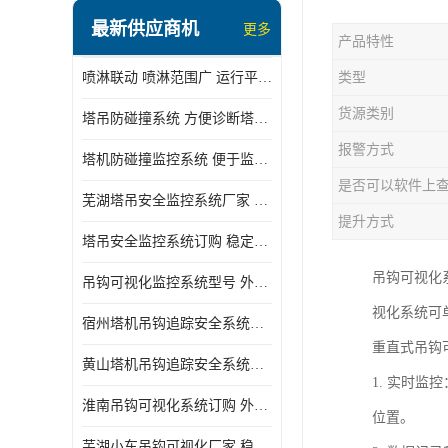
最新供应商机
更多
产品特性
喷淋联动 喷淋范围广 运行平稳 噪音小
类型
货源类别
塔吊防碰撞系统 方便诊断塔机状态 自动变焦智能化跟踪
报警方式
塔机防碰撞监控系统 便于监督和管理 主要应用于塔机的实时监控
是否可以软件上
芜湖塔吊安全监控系统厂家 外观简洁大方 减少盲吊引发的事故
提升方式
塔吊安全监控系统订购 稳定性高 结构清晰稳定
吊钩可视化
吊钩可视化监控系统型号 外观简洁大方 信号稳定 抗干扰性强
视化系统可
宿州塔机吊钩追踪安全系统厂家 提高工作效率 结构清晰稳定
重直式吊钩
黄山塔机吊钩追踪安全系统价格 可远程查看 减少盲吊引发的事故
1. 实时
淮南吊钩可视化系统订购 外观简洁大方 体积小 占用空间小
位置。
芜湖小车吊钩可视化厂家 稳定性高 可视吊装 降低盲吊风险