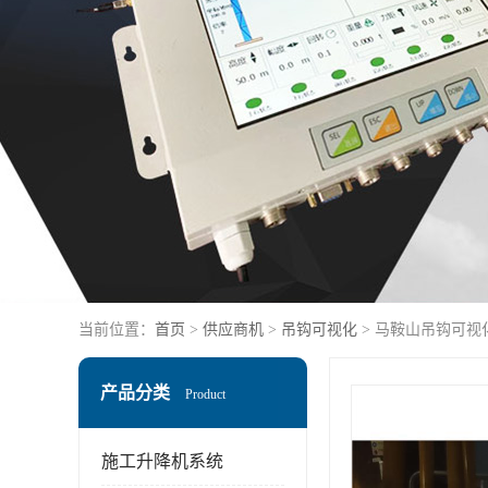
当前位置：
首页
>
供应商机
>
吊钩可视化
> 马鞍山吊钩可视
产品分类
Product
施工升降机系统