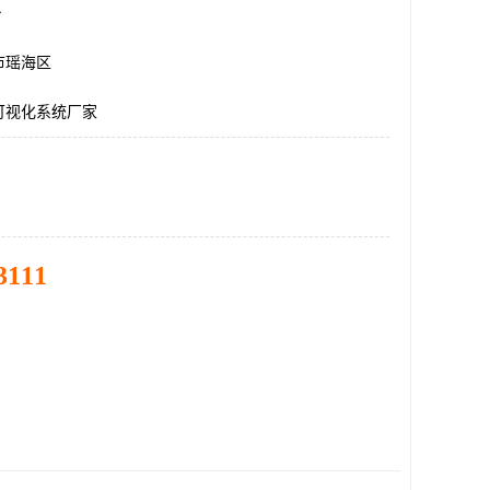
台
市瑶海区
可视化系统厂家
3111