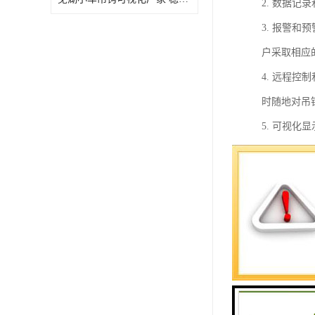
2. 数据
3. 报警
户采取相应
4. 远程
时随地对吊
5. 可视
6. 智能
7. 数据
总之，重直
享和管理等