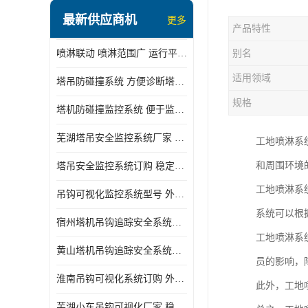
最新供应商机
更多
产品特性
喷淋联动 喷淋范围广 运行平稳 噪音小
别名
适用领域
塔吊防碰撞系统 方便诊断塔机状态 自动变焦智能化跟踪
规格
塔机防碰撞监控系统 便于监督和管理 主要应用于塔机的实时监控
芜湖塔吊安全监控系统厂家 外观简洁大方 减少盲吊引发的事故
工地喷淋系
和周围环境
塔吊安全监控系统订购 稳定性高 结构清晰稳定
工地喷淋系
吊钩可视化监控系统型号 外观简洁大方 信号稳定 抗干扰性强
系统可以根
宿州塔机吊钩追踪安全系统厂家 提高工作效率 结构清晰稳定
工地喷淋系
黄山塔机吊钩追踪安全系统价格 可远程查看 减少盲吊引发的事故
员的影响，
淮南吊钩可视化系统订购 外观简洁大方 体积小 占用空间小
此外，工地
芜湖小车吊钩可视化厂家 稳定性高 可视吊装 降低盲吊风险