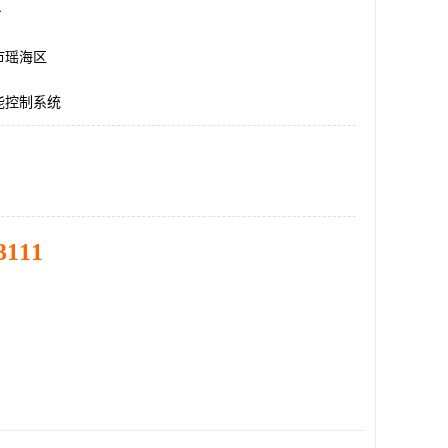
台
市瑶海区
能控制系统
3111