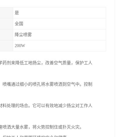
是
全国
降尘喷雾
200W
学药剂来降低工地扬尘，改善空气质量，保护工人
，喷嘴通过细小的喷孔将水雾喷洒到空气中。控制
材料处理的场合。它可以有效地减少扬尘对工作人
速喷洒大量水雾，将火势控制住或扑灭火灾。