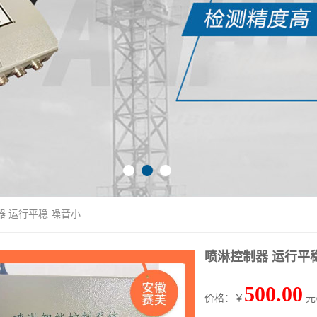
器 运行平稳 噪音小
喷淋控制器 运行平
500.00
价格：￥
元