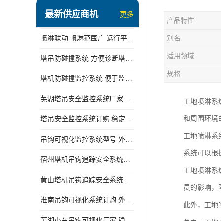
最新供应商机
更多
产品特性
喷淋联动 喷淋范围广 运行平稳 噪音小
别名
适用领域
塔吊防碰撞系统 方便诊断塔机状态 自动变焦智能化跟踪
规格
塔机防碰撞监控系统 便于监督和管理 主要应用于塔机的实时监控
芜湖塔吊安全监控系统厂家 外观简洁大方 减少盲吊引发的事故
工地喷淋系
和周围环境
塔吊安全监控系统订购 稳定性高 结构清晰稳定
工地喷淋系
吊钩可视化监控系统型号 外观简洁大方 信号稳定 抗干扰性强
系统可以根
宿州塔机吊钩追踪安全系统厂家 提高工作效率 结构清晰稳定
工地喷淋系
黄山塔机吊钩追踪安全系统价格 可远程查看 减少盲吊引发的事故
员的影响，
淮南吊钩可视化系统订购 外观简洁大方 体积小 占用空间小
此外，工地
芜湖小车吊钩可视化厂家 稳定性高 可视吊装 降低盲吊风险