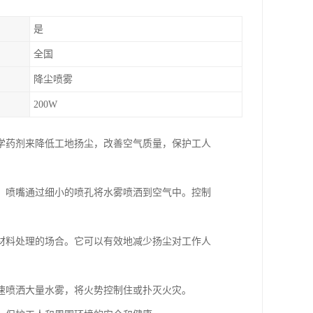
是
全国
降尘喷雾
200W
学药剂来降低工地扬尘，改善空气质量，保护工人
，喷嘴通过细小的喷孔将水雾喷洒到空气中。控制
材料处理的场合。它可以有效地减少扬尘对工作人
速喷洒大量水雾，将火势控制住或扑灭火灾。