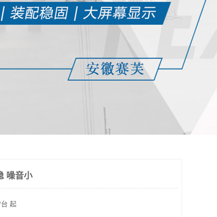
稳 噪音小
/台 起