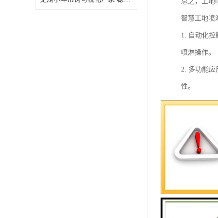
总之，工地
智慧工地喷
1. 自动
喷淋操作。
2. 多功
性。
3. 喷淋
4. 节能
5. 实时
6. 远程
时管理和调
综上所述，
和安全性，