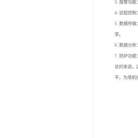
3. 报警
4. 远程
5. 数据
享。
6. 数据
7. 防护
总的来说，
平，为塔机