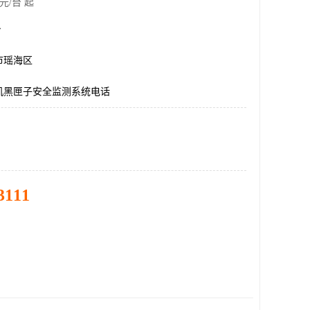
元/台 起
台
市瑶海区
机黑匣子安全监测系统电话
3111