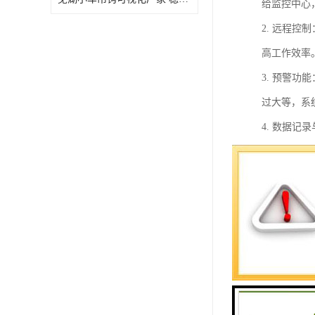
给监控中心
2. 远程
高工作效率
3. 预警
过大等，系
4. 数据
理决策提供
5. 权限
6. 可视
7. 扩展
效能。
总的来说，
险，提供科