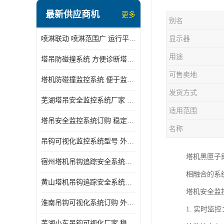
最新供应商机
更多
别名
喷淋联动 喷淋范围广 运行平稳 噪音小
显示器
用途
塔吊防碰撞系统 方便诊断塔机状态 自动变焦智能化跟踪
可售卖地
塔机防碰撞监控系统 便于监督和管理 主要应用于塔机的实时监控
发货方式
芜湖塔吊安全监控系统厂家 外观简洁大方 减少盲吊引发的事故
适用范围
塔吊安全监控系统订购 稳定性高 结构清晰稳定
名称
吊钩可视化监控系统型号 外观简洁大方 信号稳定 抗干扰性强
塔机黑匣子
宿州塔机吊钩追踪安全系统厂家 提高工作效率 结构清晰稳定
相融合的系
黄山塔机吊钩追踪安全系统价格 可远程查看 减少盲吊引发的事故
塔机安全监
淮南吊钩可视化系统订购 外观简洁大方 体积小 占用空间小
1. 实时
芜湖小车吊钩可视化厂家 稳定性高 可视吊装 降低盲吊风险