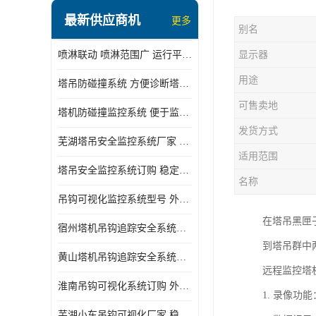
最新供应商机
更多
别名
喷淋联动 喷淋范围广 运行平稳 噪音小
显示器
用途
塔吊防碰撞系统 方便诊断塔机状态 自动变焦智能化跟踪
可售卖地
塔机防碰撞监控系统 便于监督和管理 主要应用于塔机的实时监控
发货方式
芜湖塔吊安全监控系统厂家 外观简洁大方 减少盲吊引发的事故
适用范围
塔吊安全监控系统订购 稳定性高 结构清晰稳定
名称
吊钩可视化监控系统型号 外观简洁大方 信号稳定 抗干扰性强
在塔吊黑匣
宿州塔机吊钩追踪安全系统厂家 提高工作效率 结构清晰稳定
到塔吊群中
黄山塔机吊钩追踪安全系统价格 可远程查看 减少盲吊引发的事故
远程监控塔
淮南吊钩可视化系统订购 外观简洁大方 体积小 占用空间小
1. 录像
芜湖小车吊钩可视化厂家 稳定性高 可视吊装 降低盲吊风险