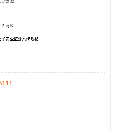
元/台 起
台
市瑶海区
匣子安全监测系统规格
3111