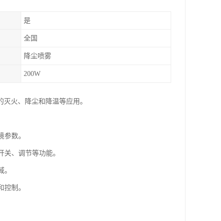
是
全国
降尘喷雾
200W
的灭火、降尘和降温等应用。
境参数。
的开关、调节等功能。
域。
和控制。