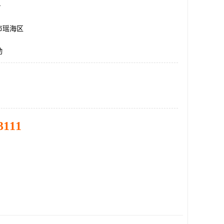
台
市瑶海区
动
3111