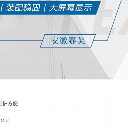
维护方便
/台 起