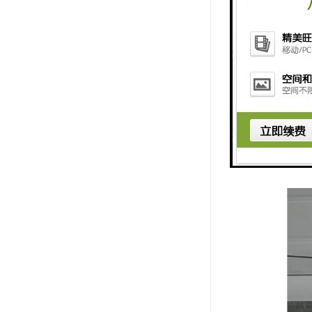
塔吊喷淋是
1. 节能
2. 多功
3. 广泛
4. 灵活
5. 安全
总的来说，