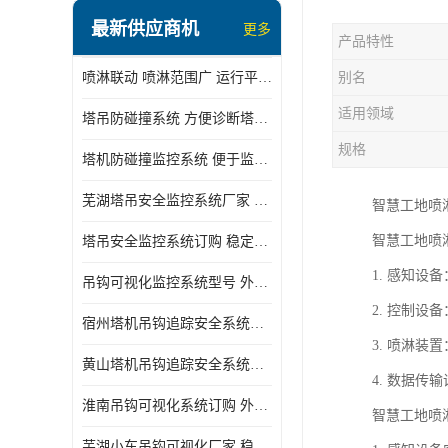
最新供应商机
更多
产品特性
喷淋联动 喷淋范围广 运行平稳 噪音小
别名
适用领域
塔吊防碰撞系统 方便诊断塔机状态 自动变焦智能化跟踪
规格
塔机防碰撞监控系统 便于监督和管理 主要应用于塔机的实时监控
芜湖塔吊安全监控系统厂家 外观简洁大方 减少盲吊引发的事故
智慧工地喷
智慧工地喷
塔吊安全监控系统订购 稳定性高 结构清晰稳定
1. 感知
吊钩可视化监控系统型号 外观简洁大方 信号稳定 抗干扰性强
2. 控制
宿州塔机吊钩追踪安全系统厂家 提高工作效率 结构清晰稳定
3. 喷淋
黄山塔机吊钩追踪安全系统价格 可远程查看 减少盲吊引发的事故
4. 数据
淮南吊钩可视化系统订购 外观简洁大方 体积小 占用空间小
智慧工地喷
芜湖小车吊钩可视化厂家 稳定性高 可视吊装 降低盲吊风险