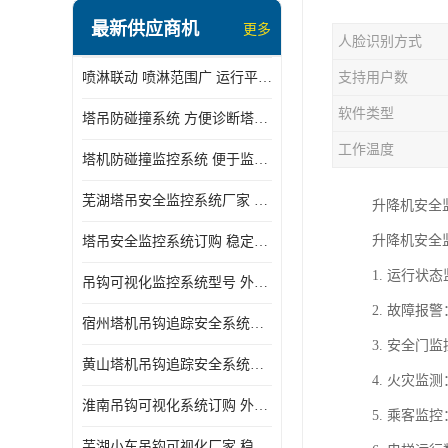
最新供应商机
更多
人脸识别方式
喷淋联动 喷淋范围广 运行平稳 噪音小
支持用户数
软件类型
塔吊防碰撞系统 方便诊断塔机状态 自动变焦智能化跟踪
工作温度
塔机防碰撞监控系统 便于监督和管理 主要应用于塔机的实时监控
芜湖塔吊安全监控系统厂家 外观简洁大方 减少盲吊引发的事故
升降机安全
升降机安全
塔吊安全监控系统订购 稳定性高 结构清晰稳定
1. 运行
吊钩可视化监控系统型号 外观简洁大方 信号稳定 抗干扰性强
2. 故障
宿州塔机吊钩追踪安全系统厂家 提高工作效率 结构清晰稳定
3. 安全
黄山塔机吊钩追踪安全系统价格 可远程查看 减少盲吊引发的事故
4. 火灾
淮南吊钩可视化系统订购 外观简洁大方 体积小 占用空间小
5. 乘客
芜湖小车吊钩可视化厂家 稳定性高 可视吊装 降低盲吊风险