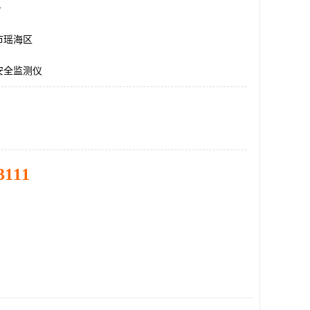
台
市瑶海区
安全监测仪
3111