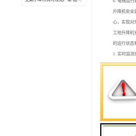
6. 电梯
升降机安全
心，实现对
工地升降机
的运行状态
1. 实时
况，如超速
2. 监测
及保证工人
3. 监测
大风、雷雨
4. 数据
机的使用情