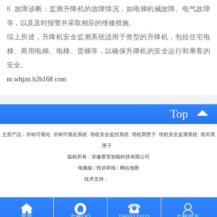
8. 故障诊断：监测升降机的故障情况，如电梯机械故障、电气故障
等，以及及时报警并采取相应的维修措施。
综上所述，升降机安全监测系统适用于类型的升降机，包括住宅电
梯、商用电梯、电梯、货梯等，以确保升降机的安全运行和乘客的
安全。
m.whjzn.b2b168.com
Top
主营产品：吊钩可视化 吊钩可视化系统 塔机安全监控系统 塔机黑匣子 塔机安全监测系统 塔吊黑
匣子
版权所有：安徽赛芙智能科技有限公司
电脑版
|
投诉举报
|
网站地图
技术支持：
八方资源网
首页
在线QQ
15655133111
在线留言