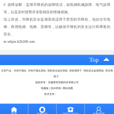
8. 故障诊断：监测升降机的故障情况，如电梯机械故障、电气故障
等，以及及时报警并采取相应的维修措施。
综上所述，升降机安全监测系统适用于类型的升降机，包括住宅电
梯、商用电梯、电梯、货梯等，以确保升降机的安全运行和乘客的
安全。
m.whjzn.b2b168.com
Top
主营产品：吊钩可视化 吊钩可视化系统 塔机安全监控系统 塔机黑匣子 塔机安全监测系统 塔吊黑
匣子
版权所有：安徽赛芙智能科技有限公司
电脑版
|
投诉举报
|
网站地图
技术支持：
八方资源网
首页
在线QQ
15655133111
在线留言