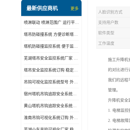
最新供应商机
更多
人脸识别方式
喷淋联动 喷淋范围广 运行平稳 噪音小
支持用户数
软件类型
塔吊防碰撞系统 方便诊断塔机状态 自动变焦智能化跟踪
工作温度
塔机防碰撞监控系统 便于监督和管理 主要应用于塔机的实时监控
芜湖塔吊安全监控系统厂家 外观简洁大方 减少盲吊引发的事故
施工升降机
的对比进行
塔吊安全监控系统订购 稳定性高 结构清晰稳定
我们的远程
吊钩可视化监控系统型号 外观简洁大方 信号稳定 抗干扰性强
管理。
宿州塔机吊钩追踪安全系统厂家 提高工作效率 结构清晰稳定
升降机安全
黄山塔机吊钩追踪安全系统价格 可远程查看 减少盲吊引发的事故
1. 电梯
淮南吊钩可视化系统订购 外观简洁大方 体积小 占用空间小
2. 电梯
芜湖小车吊钩可视化厂家 稳定性高 可视吊装 降低盲吊风险