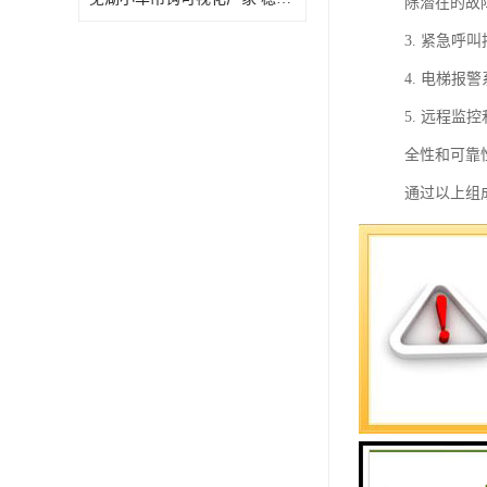
除潜在的故
3. 紧急
4. 电梯
5. 远程
全性和可靠
通过以上组
高电梯的安