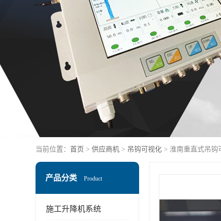
当前位置：
首页
>
供应商机
>
吊钩可视化
> 淮南重直式吊钩
产品分类
Product
施工升降机系统