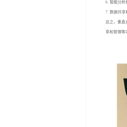
6. 智能
7. 数据
总之，重直
享和管理等