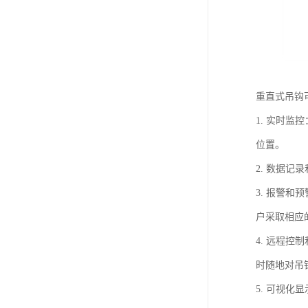
重直式吊钩
1. 实时
位置。
2. 数据
3. 报警
户采取相应
4. 远程
时随地对吊
5. 可视