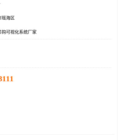
台
市瑶海区
吊钩可视化系统厂家
3111