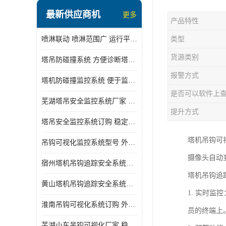
最新供应商机
更多
产品特性
喷淋联动 喷淋范围广 运行平稳 噪音小
类型
货源类别
塔吊防碰撞系统 方便诊断塔机状态 自动变焦智能化跟踪
报警方式
塔机防碰撞监控系统 便于监督和管理 主要应用于塔机的实时监控
是否可以软件上
芜湖塔吊安全监控系统厂家 外观简洁大方 减少盲吊引发的事故
提升方式
塔吊安全监控系统订购 稳定性高 结构清晰稳定
塔机吊钩可
吊钩可视化监控系统型号 外观简洁大方 信号稳定 抗干扰性强
摄像头自动
宿州塔机吊钩追踪安全系统厂家 提高工作效率 结构清晰稳定
塔机吊钩追
黄山塔机吊钩追踪安全系统价格 可远程查看 减少盲吊引发的事故
1. 实时
淮南吊钩可视化系统订购 外观简洁大方 体积小 占用空间小
员的终端上
芜湖小车吊钩可视化厂家 稳定性高 可视吊装 降低盲吊风险