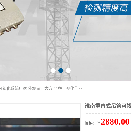
可视化系统厂家 外观简洁大方 全程可视化作业
淮南重直式吊钩可视
2880.00
价格：￥