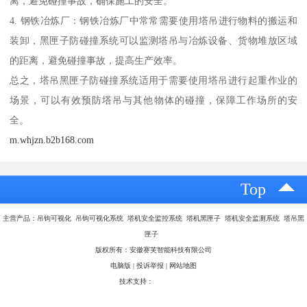
离，避免碰撞事故，确保施工的安全。
4. 钢铁冶炼厂：钢铁冶炼厂中常常需要使用塔吊进行物料的搬运和
装卸，黑匣子防碰撞系统可以监测塔吊与冶炼设备、货物堆放区域
的距离，避免碰撞事故，提高生产效率。
总之，塔吊黑匣子防碰撞系统适用于需要使用塔吊进行起重作业的
场景，可以有效预防塔吊与其他物体的碰撞，保障工作场所的安
全。
m.whjzn.b2b168.com
Top
主营产品：吊钩可视化 吊钩可视化系统 塔机安全监控系统 塔机黑匣子 塔机安全监测系统 塔吊黑
匣子
版权所有：安徽赛芙智能科技有限公司
电脑版
|
投诉举报
|
网站地图
技术支持：
八方资源网