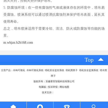
洒灭火剂，控制火势并保护塔吊。
5. 防腐蚀环境：在一些有腐蚀性气体或液体存在的环境中，塔吊易
受腐蚀。喷淋系统可以通过喷洒抗腐蚀剂来保护塔吊表面，延长其
使用寿命。
总之，塔吊喷淋适用于需要冷却、清洁、防火或防腐蚀等功能的场
景。
m.whjzn.b2b168.com
Top
主营产品：吊钩可视化 吊钩可视化系统 塔机安全监控系统 塔机黑匣子 塔机安全监测系统 塔吊黑
匣子
版权所有：安徽赛芙智能科技有限公司
电脑版
|
投诉举报
|
网站地图
技术支持：
八方资源网