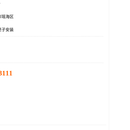
台
市瑶海区
匣子安装
3111