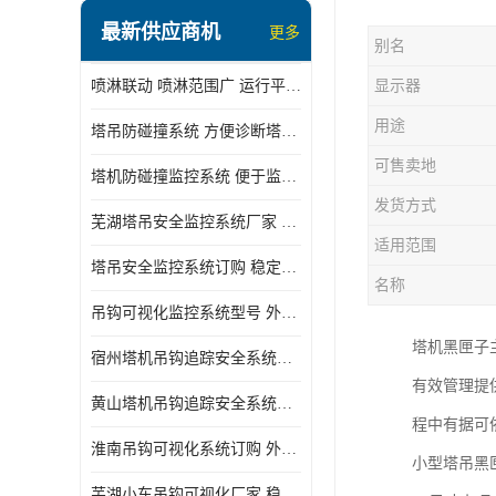
最新供应商机
更多
别名
喷淋联动 喷淋范围广 运行平稳 噪音小
显示器
用途
塔吊防碰撞系统 方便诊断塔机状态 自动变焦智能化跟踪
可售卖地
塔机防碰撞监控系统 便于监督和管理 主要应用于塔机的实时监控
发货方式
芜湖塔吊安全监控系统厂家 外观简洁大方 减少盲吊引发的事故
适用范围
塔吊安全监控系统订购 稳定性高 结构清晰稳定
名称
吊钩可视化监控系统型号 外观简洁大方 信号稳定 抗干扰性强
塔机黑匣子
宿州塔机吊钩追踪安全系统厂家 提高工作效率 结构清晰稳定
有效管理提
黄山塔机吊钩追踪安全系统价格 可远程查看 减少盲吊引发的事故
程中有据可
淮南吊钩可视化系统订购 外观简洁大方 体积小 占用空间小
小型塔吊黑
芜湖小车吊钩可视化厂家 稳定性高 可视吊装 降低盲吊风险