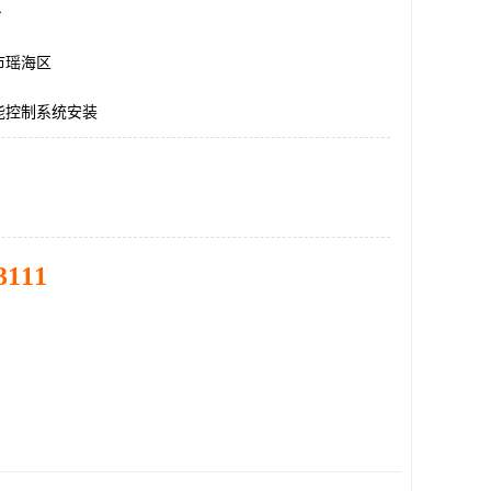
台
市瑶海区
能控制系统安装
3111