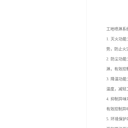
工地喷淋系
1. 灭火
势，防止火
2. 防尘
淋，有效控
3. 降温
温度，减轻
4. 抑制
有效控制异
5. 环境