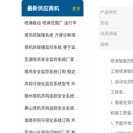
最新供应商机
更多
产品特性
喷淋联动 喷淋范围广 运行平稳 噪音小
别名
适用领域
塔吊防碰撞系统 方便诊断塔机状态 自动变焦智能化跟踪
规格
塔机防碰撞监控系统 便于监督和管理 主要应用于塔机的实时监控
芜湖塔吊安全监控系统厂家 外观简洁大方 减少盲吊引发的事故
喷淋智能控
工地喷淋智
塔吊安全监控系统订购 稳定性高 结构清晰稳定
1. 自动
吊钩可视化监控系统型号 外观简洁大方 信号稳定 抗干扰性强
工效率。
宿州塔机吊钩追踪安全系统厂家 提高工作效率 结构清晰稳定
2. 智能
黄山塔机吊钩追踪安全系统价格 可远程查看 减少盲吊引发的事故
和施工质量
淮南吊钩可视化系统订购 外观简洁大方 体积小 占用空间小
3. 节能
芜湖小车吊钩可视化厂家 稳定性高 可视吊装 降低盲吊风险