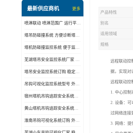
最新供应商机
更多
产品特性
喷淋联动 喷淋范围广 运行平稳 噪音小
别名
适用领域
塔吊防碰撞系统 方便诊断塔机状态 自动变焦智能化跟踪
规格
塔机防碰撞监控系统 便于监督和管理 主要应用于塔机的实时监控
芜湖塔吊安全监控系统厂家 外观简洁大方 减少盲吊引发的事故
远程联动控
据，实现对
塔吊安全监控系统订购 稳定性高 结构清晰稳定
远程联动控
吊钩可视化监控系统型号 外观简洁大方 信号稳定 抗干扰性强
1. 中心
宿州塔机吊钩追踪安全系统厂家 提高工作效率 结构清晰稳定
2. 设备
黄山塔机吊钩追踪安全系统价格 可远程查看 减少盲吊引发的事故
过网络连接
淮南吊钩可视化系统订购 外观简洁大方 体积小 占用空间小
3. 网络
芜湖小车吊钩可视化厂家 稳定性高 可视吊装 降低盲吊风险