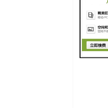
5. 远程
户随时随地
6. 数据
了解喷淋设