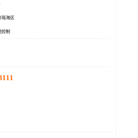
台
市瑶海区
动控制
3111