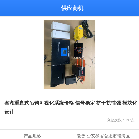
供应商机
巢湖重直式吊钩可视化系统价格 信号稳定 抗干扰性强 模块化
设计
浏览次数：
297
次
产品规格：
发货地:
安徽省合肥市瑶海区