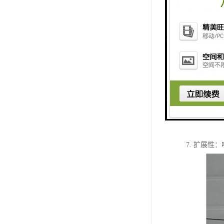
喷淋控制器
1. 自动
操作。
2. 调节
3. 多功
4. 易于
5. 可靠
6. 节能
7. 扩展