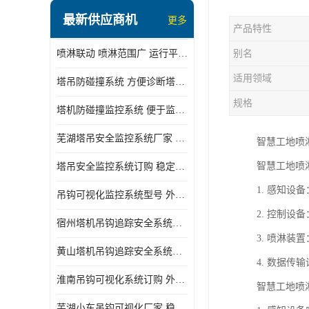
最新供应商机
更多
产品特性
喷淋联动 喷淋范围广 运行平稳 噪音小
别名
适用领域
塔吊防碰撞系统 方便诊断塔机状态 自动变焦智能化跟踪
规格
塔机防碰撞监控系统 便于监督和管理 主要应用于塔机的实时监控
芜湖塔吊安全监控系统厂家 外观简洁大方 减少盲吊引发的事故
智慧工地喷
智慧工地喷
塔吊安全监控系统订购 稳定性高 结构清晰稳定
1. 感知
吊钩可视化监控系统型号 外观简洁大方 信号稳定 抗干扰性强
2. 控制
宿州塔机吊钩追踪安全系统厂家 提高工作效率 结构清晰稳定
3. 喷淋
黄山塔机吊钩追踪安全系统价格 可远程查看 减少盲吊引发的事故
4. 数据
淮南吊钩可视化系统订购 外观简洁大方 体积小 占用空间小
智慧工地喷
芜湖小车吊钩可视化厂家 稳定性高 可视吊装 降低盲吊风险