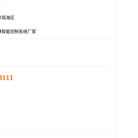
台
市瑶海区
淋智能控制系统厂家
3111