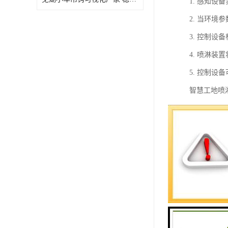
1. 感知
2. 当环
3. 控制
4. 喷淋
5. 控制
智慧工地喷
1. 实时
2. 自动
3. 节能
4. 提高
5. 提高
总之，智慧
率。