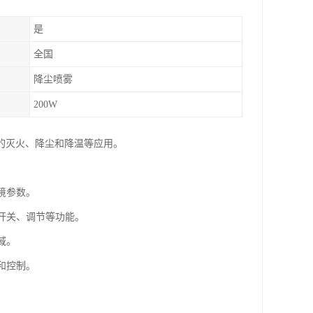
是
全国
降尘喷雾
200W
的灭火、降尘和降温等应用。
境参数。
的开关、调节等功能。
域。
和控制。