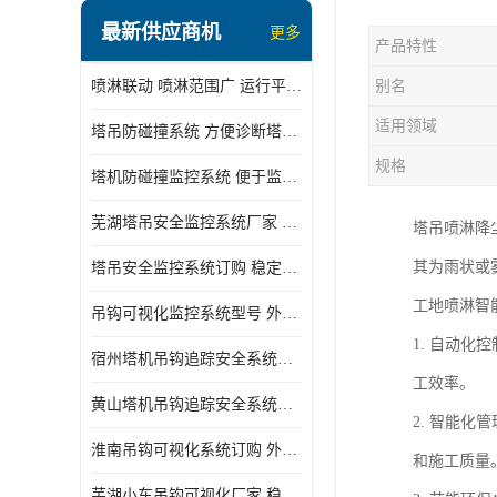
最新供应商机
更多
产品特性
喷淋联动 喷淋范围广 运行平稳 噪音小
别名
适用领域
塔吊防碰撞系统 方便诊断塔机状态 自动变焦智能化跟踪
规格
塔机防碰撞监控系统 便于监督和管理 主要应用于塔机的实时监控
芜湖塔吊安全监控系统厂家 外观简洁大方 减少盲吊引发的事故
塔吊喷淋降
其为雨状或
塔吊安全监控系统订购 稳定性高 结构清晰稳定
工地喷淋智
吊钩可视化监控系统型号 外观简洁大方 信号稳定 抗干扰性强
1. 自动
宿州塔机吊钩追踪安全系统厂家 提高工作效率 结构清晰稳定
工效率。
黄山塔机吊钩追踪安全系统价格 可远程查看 减少盲吊引发的事故
2. 智能
淮南吊钩可视化系统订购 外观简洁大方 体积小 占用空间小
和施工质量
芜湖小车吊钩可视化厂家 稳定性高 可视吊装 降低盲吊风险