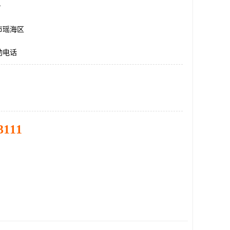
台
市瑶海区
动电话
3111