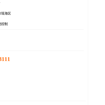
台
市瑶海区
动控制
3111