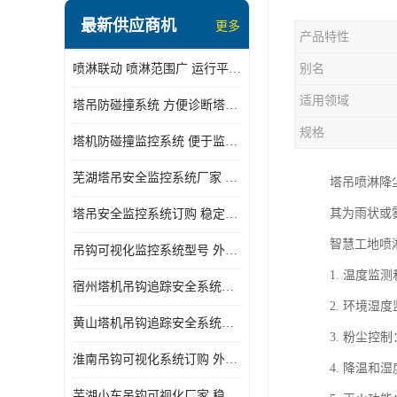
最新供应商机
更多
产品特性
喷淋联动 喷淋范围广 运行平稳 噪音小
别名
适用领域
塔吊防碰撞系统 方便诊断塔机状态 自动变焦智能化跟踪
规格
塔机防碰撞监控系统 便于监督和管理 主要应用于塔机的实时监控
芜湖塔吊安全监控系统厂家 外观简洁大方 减少盲吊引发的事故
塔吊喷淋降
其为雨状或
塔吊安全监控系统订购 稳定性高 结构清晰稳定
智慧工地喷
吊钩可视化监控系统型号 外观简洁大方 信号稳定 抗干扰性强
1. 温度
宿州塔机吊钩追踪安全系统厂家 提高工作效率 结构清晰稳定
2. 环境
黄山塔机吊钩追踪安全系统价格 可远程查看 减少盲吊引发的事故
3. 粉尘
淮南吊钩可视化系统订购 外观简洁大方 体积小 占用空间小
4. 降温
芜湖小车吊钩可视化厂家 稳定性高 可视吊装 降低盲吊风险