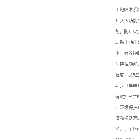
工地喷淋系
1. 灭火
势，防止火
2. 防尘
淋，有效控
3. 降温
温度，减轻
4. 抑制
有效控制异
5. 环境
源和振动源
总之，工地