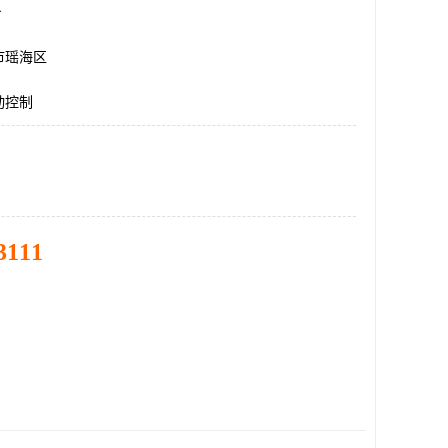
台
市瑶海区
动控制
3111