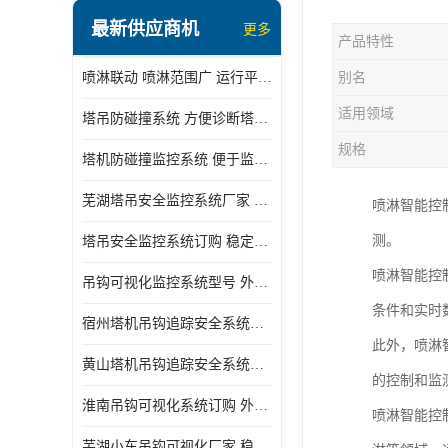
最新供应商机
更多
产品特性
喷淋联动 喷淋范围广 运行平稳 噪音小
别名
适用领域
塔吊防碰撞系统 方便诊断塔机状态 自动变焦智能化跟踪
规格
塔机防碰撞监控系统 便于监督和管理 主要应用于塔机的实时监控
芜湖塔吊安全监控系统厂家 外观简洁大方 减少盲吊引发的事故
喷淋智能控
测。
塔吊安全监控系统订购 稳定性高 结构清晰稳定
喷淋智能控
吊钩可视化监控系统型号 外观简洁大方 信号稳定 抗干扰性强
条件和实时
宿州塔机吊钩追踪安全系统厂家 提高工作效率 结构清晰稳定
此外，喷淋
黄山塔机吊钩追踪安全系统价格 可远程查看 减少盲吊引发的事故
的控制和监
淮南吊钩可视化系统订购 外观简洁大方 体积小 占用空间小
喷淋智能控
芜湖小车吊钩可视化厂家 稳定性高 可视吊装 降低盲吊风险