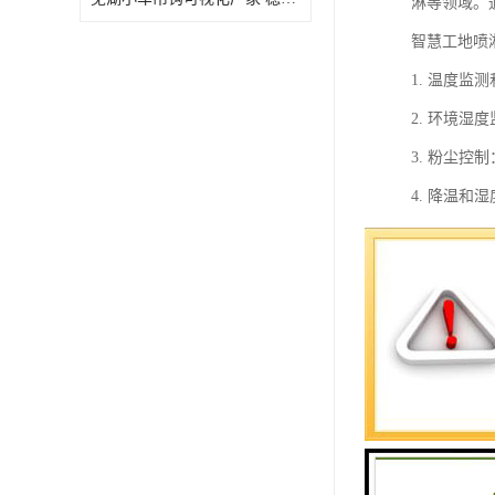
淋等领域。
智慧工地喷
1. 温度
2. 环境
3. 粉尘
4. 降温
5. 灭火
6. 节水
7. 自动
8. 远程