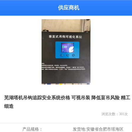
供应商机
芜湖塔机吊钩追踪安全系统价格 可视吊装 降低盲吊风险 精工
细造
浏览次数：
301
次
产品规格：
发货地:
安徽省合肥市瑶海区