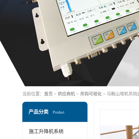
当前位置：
首页
>
供应商机
>
吊钩可视化
> 马鞍山塔机吊钩
产品分类
Product
施工升降机系统