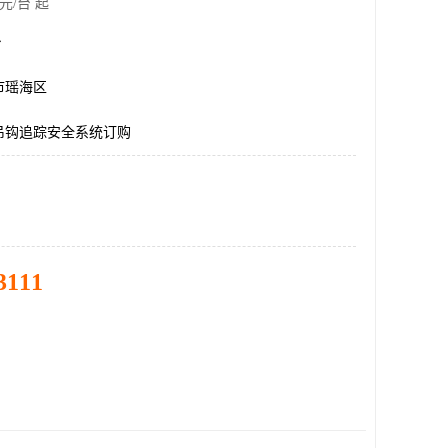
元/台 起
台
市瑶海区
吊钩追踪安全系统订购
3111