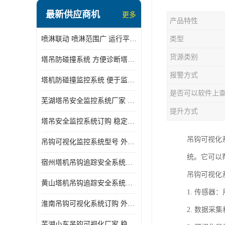
最新供应商机
更多
产品特性
喷淋联动 喷淋范围广 运行平稳 噪音小
类型
货源类别
塔吊防碰撞系统 方便诊断塔机状态 自动变焦智能化跟踪
报警方式
塔机防碰撞监控系统 便于监督和管理 主要应用于塔机的实时监控
是否可以软件上
芜湖塔吊安全监控系统厂家 外观简洁大方 减少盲吊引发的事故
提升方式
塔吊安全监控系统订购 稳定性高 结构清晰稳定
吊钩可视化
吊钩可视化监控系统型号 外观简洁大方 信号稳定 抗干扰性强
统。它可以
宿州塔机吊钩追踪安全系统厂家 提高工作效率 结构清晰稳定
吊钩可视化
黄山塔机吊钩追踪安全系统价格 可远程查看 减少盲吊引发的事故
1. 传感
淮南吊钩可视化系统订购 外观简洁大方 体积小 占用空间小
2. 数据
芜湖小车吊钩可视化厂家 稳定性高 可视吊装 降低盲吊风险