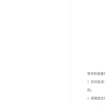
塔吊防碰撞
1. 实时
控。
2. 高精