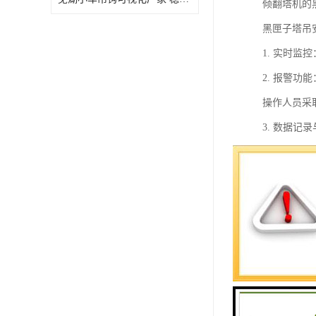
倾翻塔机的
黑匣子塔吊
1. 实时
2. 报警
操作人员采
3. 数据
4. 远程
5. 视频
6. 数据
7. 统计
总的来说，
考。