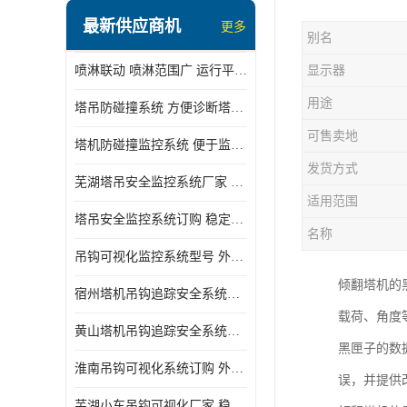
最新供应商机
更多
别名
喷淋联动 喷淋范围广 运行平稳 噪音小
显示器
用途
塔吊防碰撞系统 方便诊断塔机状态 自动变焦智能化跟踪
可售卖地
塔机防碰撞监控系统 便于监督和管理 主要应用于塔机的实时监控
发货方式
芜湖塔吊安全监控系统厂家 外观简洁大方 减少盲吊引发的事故
适用范围
塔吊安全监控系统订购 稳定性高 结构清晰稳定
名称
吊钩可视化监控系统型号 外观简洁大方 信号稳定 抗干扰性强
倾翻塔机的
宿州塔机吊钩追踪安全系统厂家 提高工作效率 结构清晰稳定
载荷、角度
黄山塔机吊钩追踪安全系统价格 可远程查看 减少盲吊引发的事故
黑匣子的数
淮南吊钩可视化系统订购 外观简洁大方 体积小 占用空间小
误，并提供
芜湖小车吊钩可视化厂家 稳定性高 可视吊装 降低盲吊风险