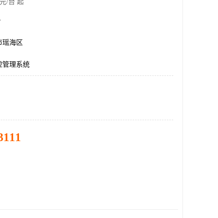
元/台 起
台
市瑶海区
控管理系统
3111