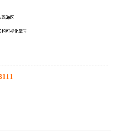
台
市瑶海区
吊钩可视化型号
3111