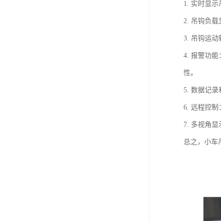
1. 实时
2. 吊钩
3. 吊钩
4. 报警
性。
5. 数据
6. 远程
7. 多视
总之，小车