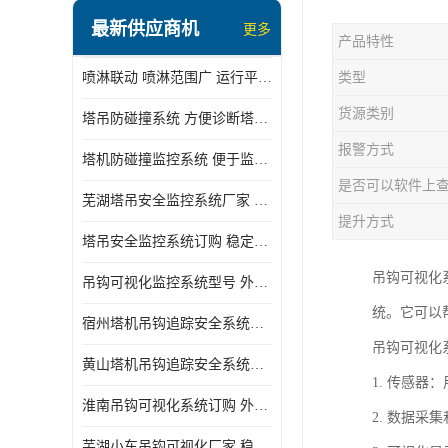
最新供应商机
更多
产品特性
喷淋联动 喷淋范围广 运行平稳 噪音小
类型
货源类别
塔吊防碰撞系统 方便诊断塔机状态 自动变焦智能化跟踪
报警方式
塔机防碰撞监控系统 便于监督和管理 主要应用于塔机的实时监控
是否可以软件上
芜湖塔吊安全监控系统厂家 外观简洁大方 减少盲吊引发的事故
提升方式
塔吊安全监控系统订购 稳定性高 结构清晰稳定
吊钩可视化
吊钩可视化监控系统型号 外观简洁大方 信号稳定 抗干扰性强
统。它可以
宿州塔机吊钩追踪安全系统厂家 提高工作效率 结构清晰稳定
吊钩可视化
黄山塔机吊钩追踪安全系统价格 可远程查看 减少盲吊引发的事故
1. 传感
淮南吊钩可视化系统订购 外观简洁大方 体积小 占用空间小
2. 数据
芜湖小车吊钩可视化厂家 稳定性高 可视吊装 降低盲吊风险