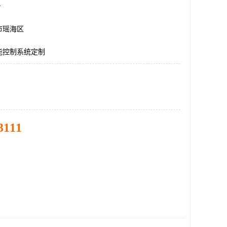
台
市瑶海区
能控制系统定制
3111