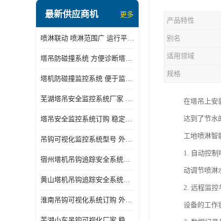
最新供应商机
更多
产品特性
喷淋联动 喷淋范围广 运行平稳 噪音小
别名
适用领域
塔吊防碰撞系统 方便诊断塔机状态 自动变焦智能化跟踪
规格
塔机防碰撞监控系统 便于监督和管理 主要应用于塔机的实时监控
芜湖塔吊安全监控系统厂家 外观简洁大方 减少盲吊引发的事故
在塔吊上安
达到了节水
塔吊安全监控系统订购 稳定性高 结构清晰稳定
工地喷淋智
吊钩可视化监控系统型号 外观简洁大方 信号稳定 抗干扰性强
1. 自动
宿州塔机吊钩追踪安全系统厂家 提高工作效率 结构清晰稳定
动调节喷淋
黄山塔机吊钩追踪安全系统价格 可远程查看 减少盲吊引发的事故
2. 远程
淮南吊钩可视化系统订购 外观简洁大方 体积小 占用空间小
设备的工作
芜湖小车吊钩可视化厂家 稳定性高 可视吊装 降低盲吊风险