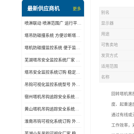
最新供应商机
更多
别名
喷淋联动 喷淋范围广 运行平稳 噪音小
显示器
用途
塔吊防碰撞系统 方便诊断塔机状态 自动变焦智能化跟踪
可售卖地
塔机防碰撞监控系统 便于监督和管理 主要应用于塔机的实时监控
发货方式
芜湖塔吊安全监控系统厂家 外观简洁大方 减少盲吊引发的事故
适用范围
塔吊安全监控系统订购 稳定性高 结构清晰稳定
名称
吊钩可视化监控系统型号 外观简洁大方 信号稳定 抗干扰性强
回转塔机黑
宿州塔机吊钩追踪安全系统厂家 提高工作效率 结构清晰稳定
度、起重速
黄山塔机吊钩追踪安全系统价格 可远程查看 减少盲吊引发的事故
通过有线或
淮南吊钩可视化系统订购 外观简洁大方 体积小 占用空间小
工作效率，
芜湖小车吊钩可视化厂家 稳定性高 可视吊装 降低盲吊风险