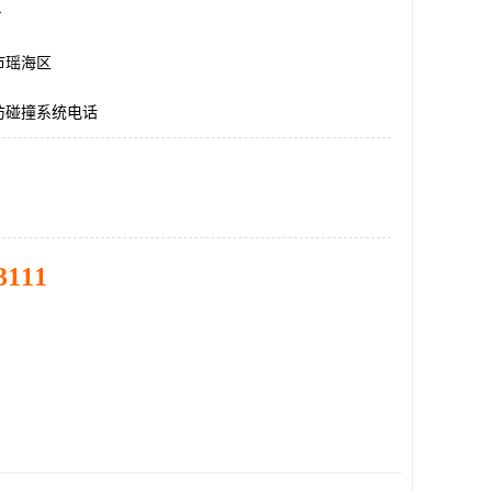
台
市瑶海区
防碰撞系统电话
3111