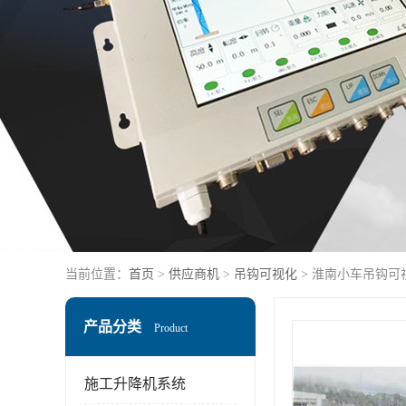
当前位置：
首页
>
供应商机
>
吊钩可视化
> 淮南小车吊钩可
产品分类
Product
施工升降机系统