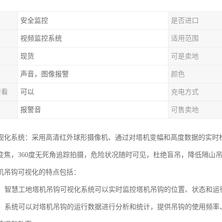
安全监控
是否进口
视频监控系统
适用范围
现货
可是卖地
声音，图像报警
颜色
查看
可以
充电方式
报警音
可售卖地
视化系统：采用高清红外球形摄像机、通过对塔机变幅和高度数据的实时
变焦，360度无死角追踪拍摄，危险状况随时可见，杜绝盲吊，降低隔山
机吊钩可视化的特点包括：
监控：智慧工地塔机吊钩可视化系统可以实时监控塔机吊钩的位置、状态和
分析：系统可以对塔机吊钩的运行数据进行分析和统计，提供吊钩的使用频