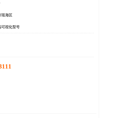
台
市瑶海区
钩可视化型号
3111