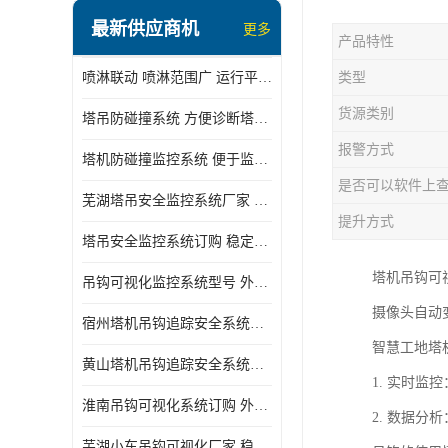
最新供应商机
更多
产品特性
喷淋联动 喷淋范围广 运行平稳 噪音小
类型
货源类别
塔吊防碰撞系统 方便诊断塔机状态 自动变焦智能化跟踪
报警方式
塔机防碰撞监控系统 便于监督和管理 主要应用于塔机的实时监控
是否可以软件上
芜湖塔吊安全监控系统厂家 外观简洁大方 减少盲吊引发的事故
提升方式
塔吊安全监控系统订购 稳定性高 结构清晰稳定
塔机吊钩可
吊钩可视化监控系统型号 外观简洁大方 信号稳定 抗干扰性强
摄像头自动
宿州塔机吊钩追踪安全系统厂家 提高工作效率 结构清晰稳定
智慧工地塔
黄山塔机吊钩追踪安全系统价格 可远程查看 减少盲吊引发的事故
1. 实时
淮南吊钩可视化系统订购 外观简洁大方 体积小 占用空间小
2. 数据
芜湖小车吊钩可视化厂家 稳定性高 可视吊装 降低盲吊风险