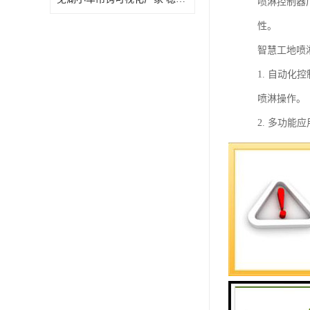
喷淋控制器
性。
智慧工地喷
1. 自动
喷淋操作。
2. 多功
性。
3. 喷淋
4. 节能
5. 实时
6. 远程
时管理和调
综上所述，