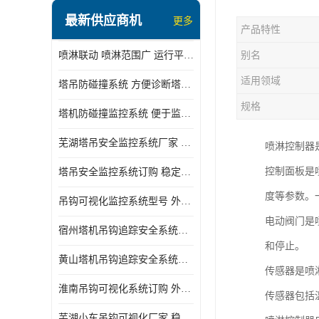
最新供应商机
更多
产品特性
喷淋联动 喷淋范围广 运行平稳 噪音小
别名
适用领域
塔吊防碰撞系统 方便诊断塔机状态 自动变焦智能化跟踪
规格
塔机防碰撞监控系统 便于监督和管理 主要应用于塔机的实时监控
芜湖塔吊安全监控系统厂家 外观简洁大方 减少盲吊引发的事故
喷淋控制器
控制面板是
塔吊安全监控系统订购 稳定性高 结构清晰稳定
度等参数。
吊钩可视化监控系统型号 外观简洁大方 信号稳定 抗干扰性强
电动阀门是
宿州塔机吊钩追踪安全系统厂家 提高工作效率 结构清晰稳定
和停止。
黄山塔机吊钩追踪安全系统价格 可远程查看 减少盲吊引发的事故
传感器是喷
淮南吊钩可视化系统订购 外观简洁大方 体积小 占用空间小
传感器包括
芜湖小车吊钩可视化厂家 稳定性高 可视吊装 降低盲吊风险