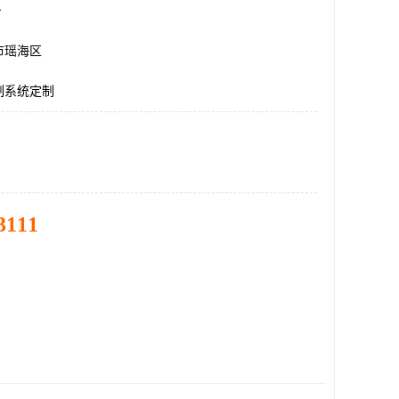
台
市瑶海区
制系统定制
3111