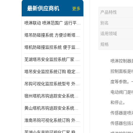
最新供应商机
更多
产品特性
喷淋联动 喷淋范围广 运行平稳 噪音小
别名
适用领域
塔吊防碰撞系统 方便诊断塔机状态 自动变焦智能化跟踪
规格
塔机防碰撞监控系统 便于监督和管理 主要应用于塔机的实时监控
芜湖塔吊安全监控系统厂家 外观简洁大方 减少盲吊引发的事故
喷淋控制器
控制面板是
塔吊安全监控系统订购 稳定性高 结构清晰稳定
度等参数。
吊钩可视化监控系统型号 外观简洁大方 信号稳定 抗干扰性强
电动阀门是
宿州塔机吊钩追踪安全系统厂家 提高工作效率 结构清晰稳定
和停止。
黄山塔机吊钩追踪安全系统价格 可远程查看 减少盲吊引发的事故
传感器是喷
淮南吊钩可视化系统订购 外观简洁大方 体积小 占用空间小
传感器包括
芜湖小车吊钩可视化厂家 稳定性高 可视吊装 降低盲吊风险