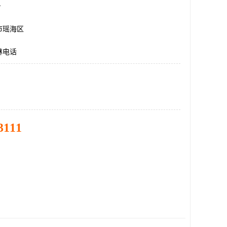
台
市瑶海区
淋电话
3111