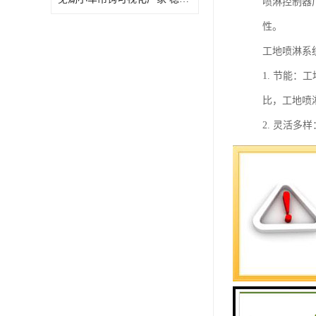
喷淋控制器
性。
工地喷淋系
1. 节能
比，工地喷
2. 灵活
地形状和施
3. 自动
效果，并减
4. 环保
护施工人员
5. 经济