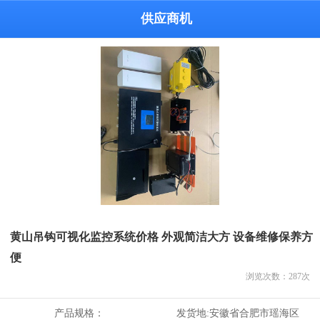
供应商机
黄山吊钩可视化监控系统价格 外观简洁大方 设备维修保养方
便
浏览次数：
287
次
产品规格：
发货地:
安徽省合肥市瑶海区