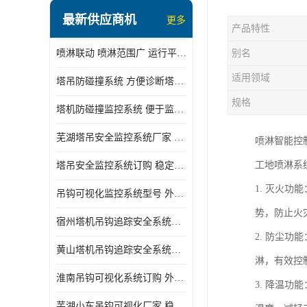
最新供应商机
更多
产品特性
喷淋联动 喷淋范围广 运行平稳 噪音小
别名
适用领域
塔吊防碰撞系统 方便诊断塔机状态 自动变焦智能化跟踪
规格
塔机防碰撞监控系统 便于监督和管理 主要应用于塔机的实时监控
芜湖塔吊安全监控系统厂家 外观简洁大方 减少盲吊引发的事故
喷淋智能控
工地喷淋系
塔吊安全监控系统订购 稳定性高 结构清晰稳定
1. 灭火
吊钩可视化监控系统型号 外观简洁大方 信号稳定 抗干扰性强
势，防止火
宿州塔机吊钩追踪安全系统厂家 提高工作效率 结构清晰稳定
2. 防尘
黄山塔机吊钩追踪安全系统价格 可远程查看 减少盲吊引发的事故
淋，有效控
淮南吊钩可视化系统订购 外观简洁大方 体积小 占用空间小
3. 降温
芜湖小车吊钩可视化厂家 稳定性高 可视吊装 降低盲吊风险