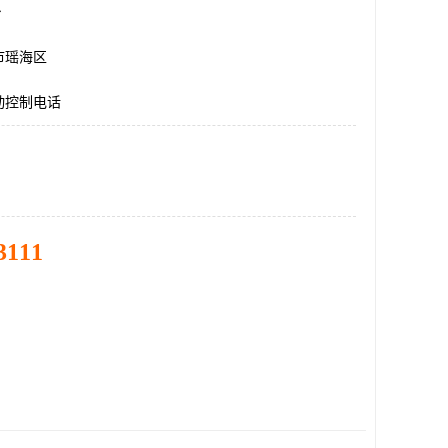
台
市瑶海区
动控制电话
3111