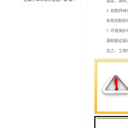
温度，减轻
4. 抑制
有效控制异
5. 环境
源和振动源
总之，工地
和环境保护