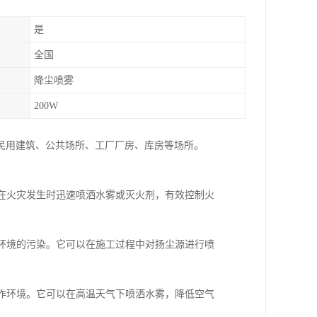
是
全国
降尘喷雾
200W
民用建筑、公共场所、工厂厂房、库房等场所。
以在火灾发生时迅速喷洒水雾或灭火剂，有效控制火
围环境的污染。它可以在施工过程中对扬尘源进行喷
工作环境。它可以在高温天气下喷洒水雾，降低空气